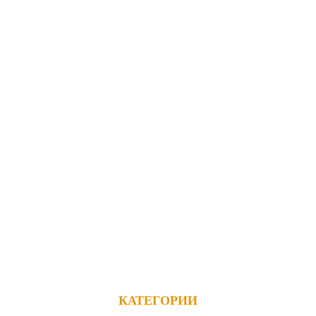
ансформеры
 кровати
омоды
а и пуфы
ля детской
КАТЕГОРИИ