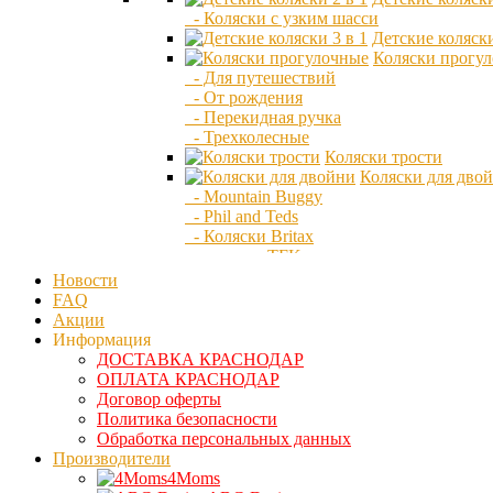
- Коляски с узким шасси
Детские коляски
Коляски прогу
- Для путешествий
- От рождения
- Перекидная ручка
- Трехколесные
Коляски трости
Коляски для дво
- Mountain Buggy
- Phil and Teds
- Коляски Britax
- коляски TFK
Сумки для колясок
Новости
Люльки
FAQ
Конверты для колясок
Акции
Дождевики и москитки
Информация
Адаптеры для автокресла
ДОСТАВКА КРАСНОДАР
Аксессуары для колясок
ОПЛАТА КРАСНОДАР
Детская мебель
Договор оферты
Детские колыбели
Политика безопасности
- Колыбели Италия
Обработка персональных данных
- Колыбели плетёные Italbaby
Производители
- Колыбели Япония
4Moms