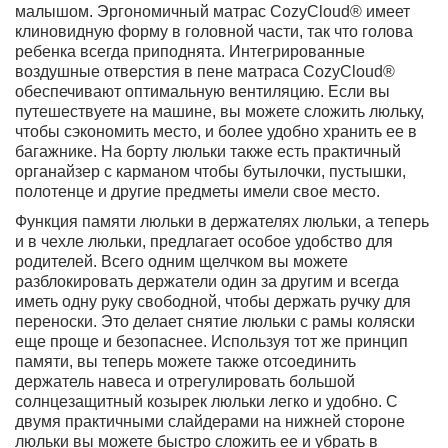
малышом. Эргономичный матрас CozyCloud® имеет
клиновидную форму в головной части, так что голова
ребенка всегда приподнята. Интегрированные
воздушные отверстия в пене матраса CozyCloud®
обеспечивают оптимальную вентиляцию. Если вы
путешествуете на машине, вы можете сложить люльку,
чтобы сэкономить место, и более удобно хранить ее в
багажнике. На борту люльки также есть практичный
органайзер с карманом чтобы бутылочки, пустышки,
полотенце и другие предметы имели свое место.
Функция памяти люльки в держателях люльки, а теперь
и в чехле люльки, предлагает особое удобство для
родителей. Всего одним щелчком вы можете
разблокировать держатели один за другим и всегда
иметь одну руку свободной, чтобы держать ручку для
переноски. Это делает снятие люльки с рамы коляски
еще проще и безопаснее. Используя тот же принцип
памяти, вы теперь можете также отсоединить
держатель навеса и отрегулировать большой
солнцезащитный козырек люльки легко и удобно. С
двумя практичными слайдерами на нижней стороне
люльки вы можете быстро сложить ее и убрать в