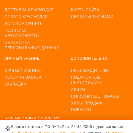
ДОСТАВКА КРАСНОДАР
КАРТА САЙТА
ОПЛАТА КРАСНОДАР
СВЯЗАТЬСЯ С НАМИ
ДОГОВОР ОФЕРТЫ
ПОЛИТИКА
БЕЗОПАСНОСТИ
ОБРАБОТКА
ПЕРСОНАЛЬНЫХ ДАННЫХ
ЛИЧНЫЙ КАБИНЕТ
ДОПОЛНИТЕЛЬНО
ЛИЧНЫЙ КАБИНЕТ
ПРОИЗВОДИТЕЛИ
ИСТОРИЯ ЗАКАЗА
ПОДАРОЧНЫЕ
СЕРТИФИКАТЫ
ЗАКЛАДКИ
АКЦИИ
ПОПУЛЯРНЫЕ ТОВАРЫ
ХИТЫ ПРОДАЖ
НОВИНКИ
НАШ МАГАЗИН В СОЦСЕТЯХ
В соответствии с ФЗ № 152 от 27.07.2006 г. даю согласие
🍪
на обработку персональных данных
и принимаю
политику