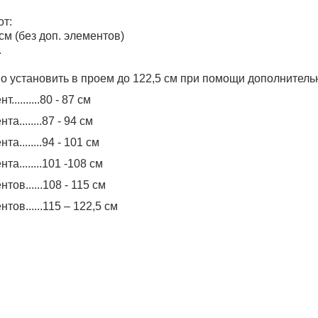
от:
 см (без доп. элементов)
.
о установить в проем до 122,5 см при помощи дополнитель
т..........80 - 87 cм
та........87 - 94 cм
та........94 - 101 cм
нта........101 -108 cм
нтов......108 - 115 cм
нтов......115 – 122,5 cм