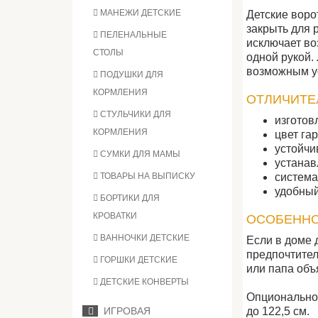
МАНЕЖИ ДЕТСКИЕ
Детские воро
закрыть для 
ПЕЛЕНАЛЬНЫЕ
исключает во
СТОЛЫ
одной рукой.
возможным ус
ПОДУШКИ ДЛЯ
КОРМЛЕНИЯ
ОТЛИЧИТЕ
СТУЛЬЧИКИ ДЛЯ
изготов
КОРМЛЕНИЯ
цвет га
устойчи
СУМКИ ДЛЯ МАМЫ
устанав
система
ТОВАРЫ НА ВЫПИСКУ
удобный
БОРТИКИ ДЛЯ
КРОВАТКИ
ОСОБЕННО
ВАННОЧКИ ДЕТСКИЕ
Если в доме 
предпочтител
ГОРШКИ ДЕТСКИЕ
или папа объя
ДЕТСКИЕ КОНВЕРТЫ
Опционально
до 122,5 см.
ИГРОВАЯ