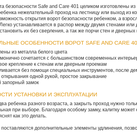
та безопасности Safe and Care 401 целиком изготовлены из 
ребенка нежелательный проход на лестницу или выход из 
зможность открытия ворот безопасности ребенком, а взросл
 Легко устанавливается в распор между двумя стенами или 
тановить их без сверления, а так же порчи стен и дверных
ЛЬНЫЕ ОСОБЕННОСТИ ВОРОТ SAFE AND CARE 40
лены из металла белого цвета
рмонично сочетается с большинством современных интерье
вое крепление к стенам или дверным проемам
ливается без помощи специальных инструментов, после дем
 открывания одной рукой, простое закрывание
 запорный замок
СТИ УСТАНОВКИ И ЭКСПЛУАТАЦИИ
два ребенка разного возраста, а закрыть проход нужно толь
ьная при выборе. Благодаря особому замку, калитку может 
снят как это делать.
 поставляются дополнительные элементы удлинения, поз