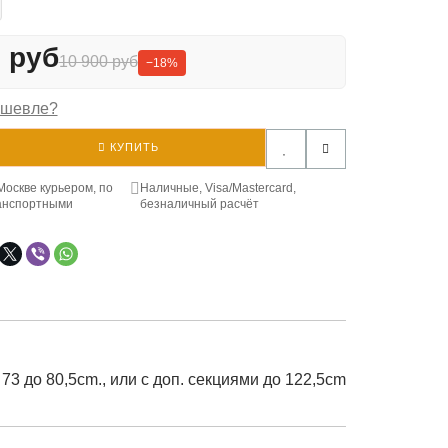
0 руб
10 900 руб
−18%
ешевле?
КУПИТЬ
Москве курьером, по
Наличные, Visa/Mastercard,
анспортными
безналичный расчёт
 73 до 80,5cm., или с доп. секциями до 122,5cm