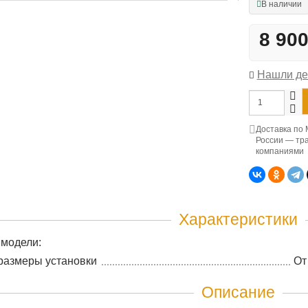
В наличии
8 90
Нашли д
Доставка по 
России — тр
компаниями
Характеристики
 модели:
размеры установки
От
Описание